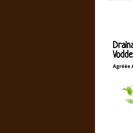
Drain
Vodde
Agréée 