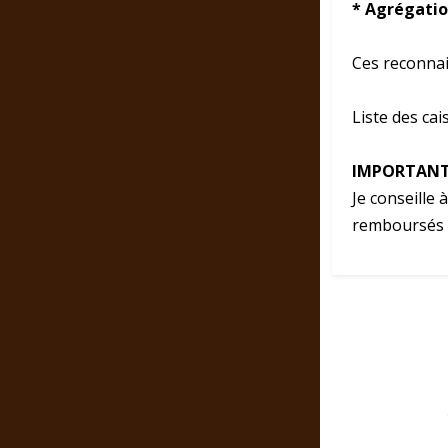
* Agrégatio
Ces reconnai
Liste des ca
IMPORTANT
Je conseille
remboursés 