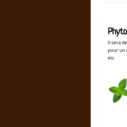
Phyto
Il sera d
pour un 
etc.