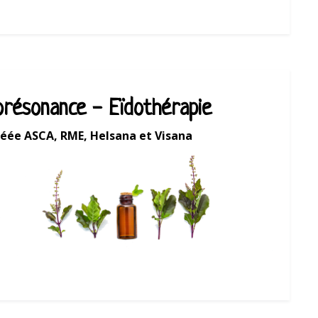
orésonance - Eïdothérapie
éée ASCA, RME, Helsana et Visana