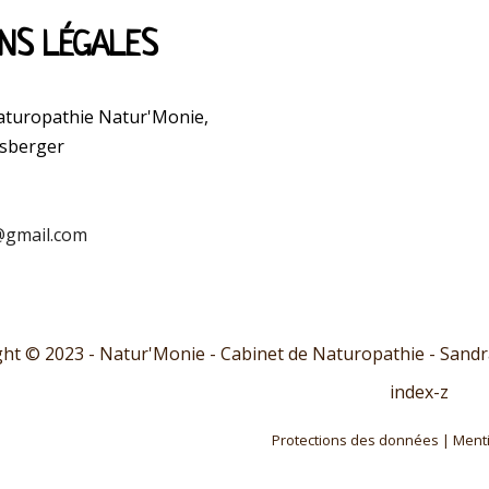
NS LÉGALES
aturopathie Natur'Monie,
rsberger
gmail.com
t © 2023 - Natur'Monie - Cabinet de Naturopathie - Sandra
index-z
Protections des données
|
Menti